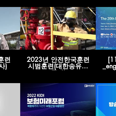
Or
supp
국훈련
2023년 안전한국훈련
[
사)
시범훈련(대한송유관
_eng
공사)