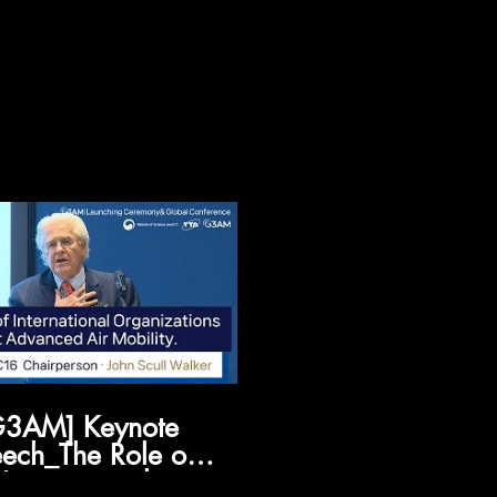
G3AM] Keynote
ech_The Role of
International