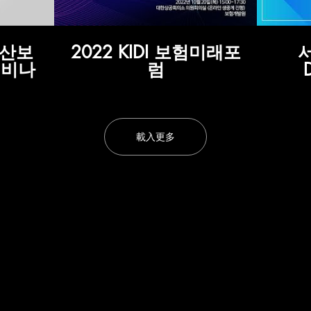
방산보
2022 KIDI 보험미래포
웨비나
럼
載入更多