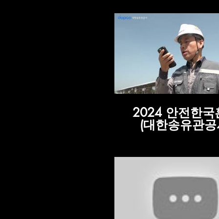
기
2024 안전한
(대한송유관공