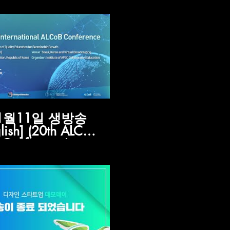
ganizations to
ort Advanced Air
Mobility
11월11일 생방송
lish] (20th ALCoB
Conference)