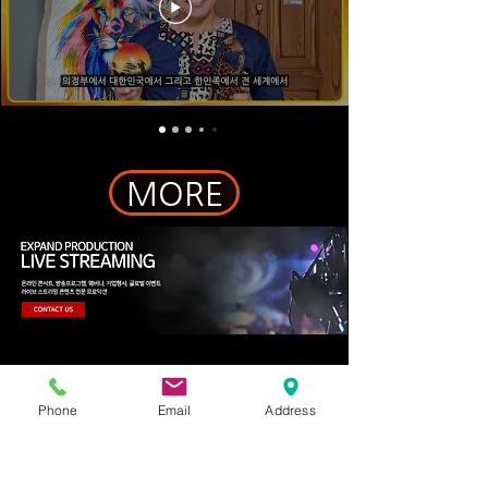
MORE
Clients
Phone
Email
Address